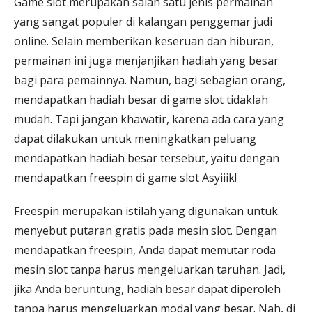
Game slot merupakan salah satu jenis permainan
yang sangat populer di kalangan penggemar judi
online. Selain memberikan keseruan dan hiburan,
permainan ini juga menjanjikan hadiah yang besar
bagi para pemainnya. Namun, bagi sebagian orang,
mendapatkan hadiah besar di game slot tidaklah
mudah. Tapi jangan khawatir, karena ada cara yang
dapat dilakukan untuk meningkatkan peluang
mendapatkan hadiah besar tersebut, yaitu dengan
mendapatkan freespin di game slot Asyiiik!
Freespin merupakan istilah yang digunakan untuk
menyebut putaran gratis pada mesin slot. Dengan
mendapatkan freespin, Anda dapat memutar roda
mesin slot tanpa harus mengeluarkan taruhan. Jadi,
jika Anda beruntung, hadiah besar dapat diperoleh
tanpa harus mengeluarkan modal yang besar. Nah, di