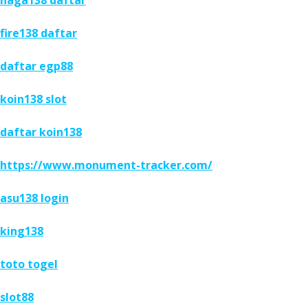
fire138 daftar
daftar egp88
koin138 slot
daftar koin138
https://www.monument-tracker.com/
asu138 login
king138
toto togel
slot88