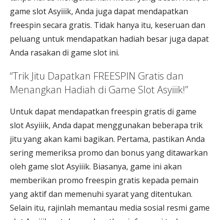
game slot Asyiiik, Anda juga dapat mendapatkan
freespin secara gratis. Tidak hanya itu, keseruan dan
peluang untuk mendapatkan hadiah besar juga dapat
Anda rasakan di game slot ini.
“Trik Jitu Dapatkan FREESPIN Gratis dan
Menangkan Hadiah di Game Slot Asyiiik!”
Untuk dapat mendapatkan freespin gratis di game
slot Asyiiik, Anda dapat menggunakan beberapa trik
jitu yang akan kami bagikan. Pertama, pastikan Anda
sering memeriksa promo dan bonus yang ditawarkan
oleh game slot Asyiiik. Biasanya, game ini akan
memberikan promo freespin gratis kepada pemain
yang aktif dan memenuhi syarat yang ditentukan.
Selain itu, rajinlah memantau media sosial resmi game