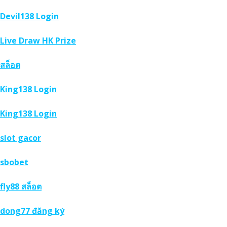
Devil138 Login
Live Draw HK Prize
สล็อต
King138 Login
King138 Login
slot gacor
sbobet
fly88 สล็อต
dong77 đăng ký