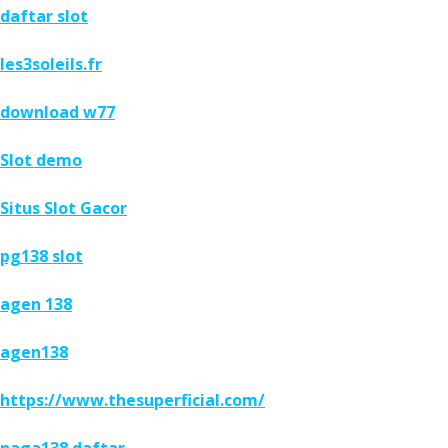
daftar slot
les3soleils.fr
download w77
Slot demo
Situs Slot Gacor
pg138 slot
agen 138
agen138
https://www.thesuperficial.com/
naga138 daftar