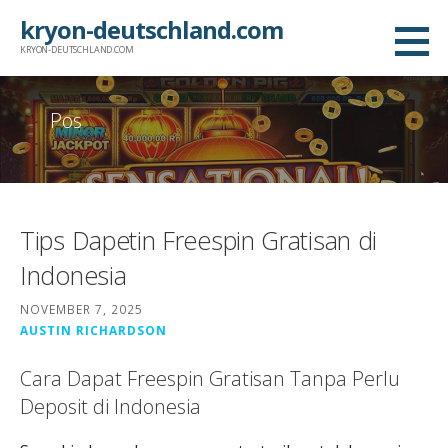
L
kryon-deutschland.com
a
KRYON-DEUTSCHLAND.COM
n
g
Pos
s
u
n
g
Tips Dapetin Freespin Gratisan di
k
e
Indonesia
k
NOVEMBER 7, 2025
o
AUSTIN RICHARDSON
n
Cara Dapat Freespin Gratisan Tanpa Perlu
t
Deposit di Indonesia
e
n