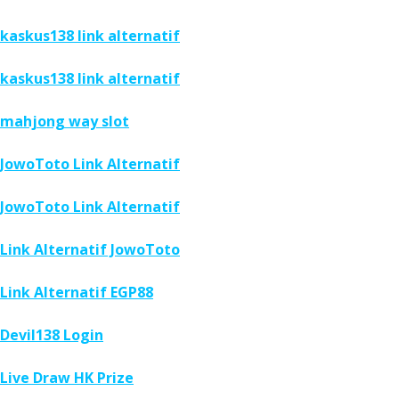
kaskus138 link alternatif
kaskus138 link alternatif
mahjong way slot
JowoToto Link Alternatif
JowoToto Link Alternatif
Link Alternatif JowoToto
Link Alternatif EGP88
Devil138 Login
Live Draw HK Prize