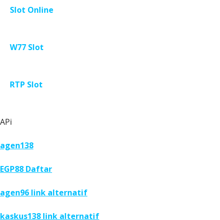
Slot Online
W77 Slot
RTP Slot
APi
agen138
EGP88 Daftar
agen96 link alternatif
kaskus138 link alternatif