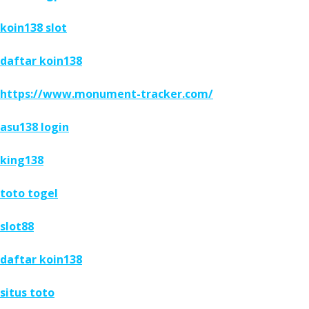
koin138 slot
daftar koin138
https://www.monument-tracker.com/
asu138 login
king138
toto togel
slot88
daftar koin138
situs toto