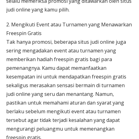
selalu memeriksa promosi yang ditawarkan oleh situs
judi online yang kamu pilih.
2. Mengikuti Event atau Turnamen yang Menawarkan
Freespin Gratis
Tak hanya promosi, beberapa situs judi online juga
sering mengadakan event atau turnamen yang
memberikan hadiah freespin gratis bagi para
pemenangnya. Kamu dapat memanfaatkan
kesempatan ini untuk mendapatkan freespin gratis
sekaligus merasakan sensasi bermain di turnamen
judi online yang seru dan menantang. Namun,
pastikan untuk memahami aturan dan syarat yang
berlaku sebelum mengikuti event atau turnamen
tersebut agar tidak terjadi kesalahan yang dapat
mengurangi peluangmu untuk memenangkan
freespin gratis.