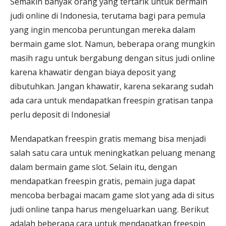
Semakin banyak orang yang tertarik untuk bermain
judi online di Indonesia, terutama bagi para pemula
yang ingin mencoba peruntungan mereka dalam
bermain game slot. Namun, beberapa orang mungkin
masih ragu untuk bergabung dengan situs judi online
karena khawatir dengan biaya deposit yang
dibutuhkan. Jangan khawatir, karena sekarang sudah
ada cara untuk mendapatkan freespin gratisan tanpa
perlu deposit di Indonesia!
Mendapatkan freespin gratis memang bisa menjadi
salah satu cara untuk meningkatkan peluang menang
dalam bermain game slot. Selain itu, dengan
mendapatkan freespin gratis, pemain juga dapat
mencoba berbagai macam game slot yang ada di situs
judi online tanpa harus mengeluarkan uang. Berikut
adalah beberapa cara untuk mendapatkan freespin