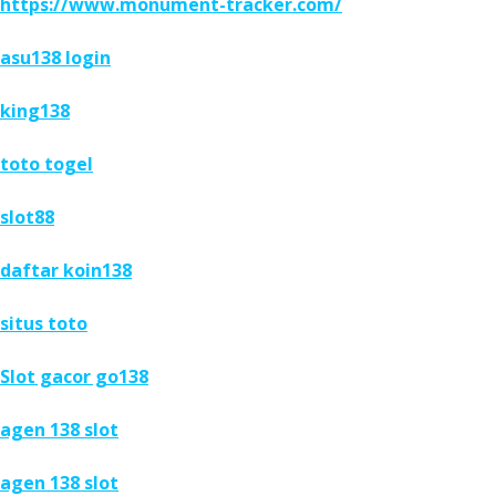
https://www.monument-tracker.com/
asu138 login
king138
toto togel
slot88
daftar koin138
situs toto
Slot gacor go138
agen 138 slot
agen 138 slot