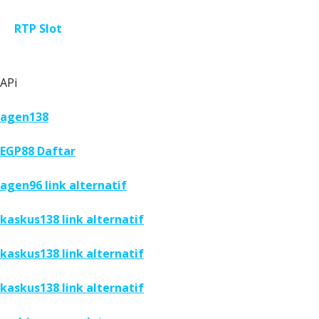
RTP Slot
APi
agen138
EGP88 Daftar
agen96 link alternatif
kaskus138 link alternatif
kaskus138 link alternatif
kaskus138 link alternatif