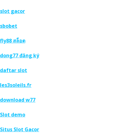
slot gacor
sbobet
fly88 สล็อต
dong77 đăng ký
daftar slot
les3soleils.fr
download w77
Slot demo
Situs Slot Gacor