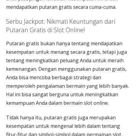
mendapatkan putaran gratis secara cuma-cuma.
Serbu Jackpot: Nikmati Keuntungan dari
Putaran Gratis di Slot Online!
Putaran gratis bukan hanya tentang mendapatkan
kesempatan untuk menang secara gratis, tetapi juga
tentang meningkatkan peluang Anda untuk meraih
kemenangan. Dengan menggunakan putaran gratis,
Anda bisa mencoba berbagai strategi dan
memperoleh pengalaman bermain yang lebih banyak.
Hal ini bisa sangat berguna untuk meningkatkan
kemampuan Anda dalam bermain slot online.
Tidak hanya itu, putaran gratis juga merupakan
kesempatan untuk mengenal lebih dalam tentang
fitur-fitur dan simbol-simbol dalam permainan slot.