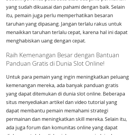
yang sudah dikuasai dan pahami dengan baik. Selain
itu, pemain juga perlu memperhatikan besaran
taruhan yang dipasang. Jangan terlalu rakus untuk
menaikkan taruhan terlalu cepat, karena hal ini dapat
menghabiskan uang dengan cepat.
Raih Kemenangan Besar dengan Bantuan
Panduan Gratis di Dunia Slot Online!
Untuk para pemain yang ingin meningkatkan peluang
kemenangan mereka, ada banyak panduan gratis
yang dapat ditemukan di dunia slot online. Beberapa
situs menyediakan artikel dan video tutorial yang
dapat membantu pemain memahami strategi
permainan dan meningkatkan skill mereka. Selain itu,
ada juga forum dan komunitas online yang dapat