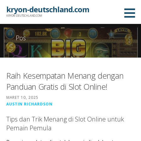
L
kryon-deutschland.com
a
KRYON-DEUTSCHLAND.COM
n
g
Pos
s
u
n
g
Raih Kesempatan Menang dengan
k
e
Panduan Gratis di Slot Online!
k
MARET 10, 2025
o
AUSTIN RICHARDSON
n
Tips dan Trik Menang di Slot Online untuk
t
Pemain Pemula
e
n