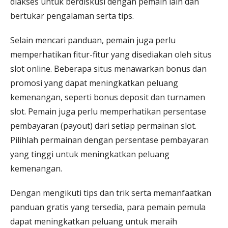
diakses untuk berdiskusi dengan pemain lain dan
bertukar pengalaman serta tips.
Selain mencari panduan, pemain juga perlu
memperhatikan fitur-fitur yang disediakan oleh situs
slot online. Beberapa situs menawarkan bonus dan
promosi yang dapat meningkatkan peluang
kemenangan, seperti bonus deposit dan turnamen
slot. Pemain juga perlu memperhatikan persentase
pembayaran (payout) dari setiap permainan slot.
Pilihlah permainan dengan persentase pembayaran
yang tinggi untuk meningkatkan peluang
kemenangan.
Dengan mengikuti tips dan trik serta memanfaatkan
panduan gratis yang tersedia, para pemain pemula
dapat meningkatkan peluang untuk meraih