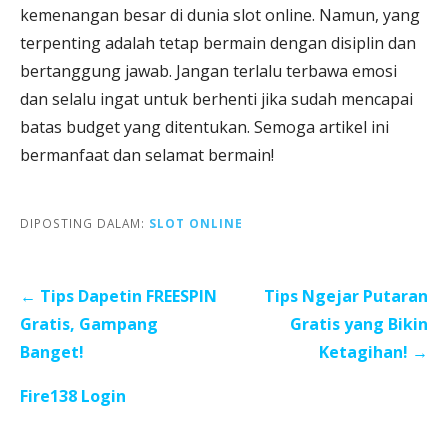
kemenangan besar di dunia slot online. Namun, yang
terpenting adalah tetap bermain dengan disiplin dan
bertanggung jawab. Jangan terlalu terbawa emosi
dan selalu ingat untuk berhenti jika sudah mencapai
batas budget yang ditentukan. Semoga artikel ini
bermanfaat dan selamat bermain!
DIPOSTING DALAM:
SLOT ONLINE
N
← Tips Dapetin FREESPIN
Tips Ngejar Putaran
a
Gratis, Gampang
Gratis yang Bikin
v
Banget!
Ketagihan! →
i
Fire138 Login
g
a