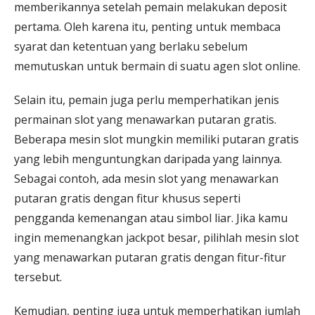
memberikannya setelah pemain melakukan deposit
pertama. Oleh karena itu, penting untuk membaca
syarat dan ketentuan yang berlaku sebelum
memutuskan untuk bermain di suatu agen slot online.
Selain itu, pemain juga perlu memperhatikan jenis
permainan slot yang menawarkan putaran gratis.
Beberapa mesin slot mungkin memiliki putaran gratis
yang lebih menguntungkan daripada yang lainnya.
Sebagai contoh, ada mesin slot yang menawarkan
putaran gratis dengan fitur khusus seperti
pengganda kemenangan atau simbol liar. Jika kamu
ingin memenangkan jackpot besar, pilihlah mesin slot
yang menawarkan putaran gratis dengan fitur-fitur
tersebut.
Kemudian, penting juga untuk memperhatikan jumlah