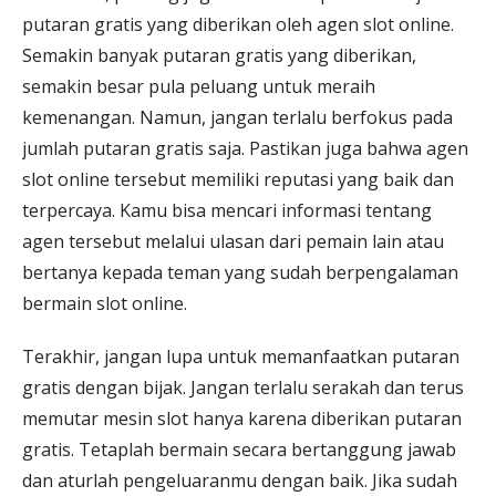
putaran gratis yang diberikan oleh agen slot online.
Semakin banyak putaran gratis yang diberikan,
semakin besar pula peluang untuk meraih
kemenangan. Namun, jangan terlalu berfokus pada
jumlah putaran gratis saja. Pastikan juga bahwa agen
slot online tersebut memiliki reputasi yang baik dan
terpercaya. Kamu bisa mencari informasi tentang
agen tersebut melalui ulasan dari pemain lain atau
bertanya kepada teman yang sudah berpengalaman
bermain slot online.
Terakhir, jangan lupa untuk memanfaatkan putaran
gratis dengan bijak. Jangan terlalu serakah dan terus
memutar mesin slot hanya karena diberikan putaran
gratis. Tetaplah bermain secara bertanggung jawab
dan aturlah pengeluaranmu dengan baik. Jika sudah