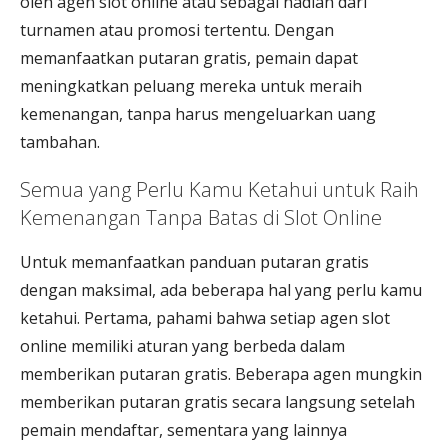
oleh agen slot online atau sebagai hadiah dari
turnamen atau promosi tertentu. Dengan
memanfaatkan putaran gratis, pemain dapat
meningkatkan peluang mereka untuk meraih
kemenangan, tanpa harus mengeluarkan uang
tambahan.
Semua yang Perlu Kamu Ketahui untuk Raih
Kemenangan Tanpa Batas di Slot Online
Untuk memanfaatkan panduan putaran gratis
dengan maksimal, ada beberapa hal yang perlu kamu
ketahui. Pertama, pahami bahwa setiap agen slot
online memiliki aturan yang berbeda dalam
memberikan putaran gratis. Beberapa agen mungkin
memberikan putaran gratis secara langsung setelah
pemain mendaftar, sementara yang lainnya