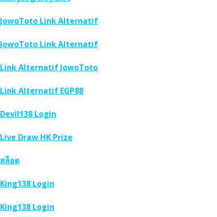
JowoToto Link Alternatif
JowoToto Link Alternatif
Link Alternatif JowoToto
Link Alternatif EGP88
Devil138 Login
Live Draw HK Prize
สล็อต
King138 Login
King138 Login