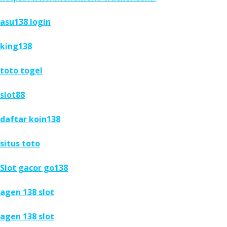
asu138 login
king138
toto togel
slot88
daftar koin138
situs toto
Slot gacor go138
agen 138 slot
agen 138 slot