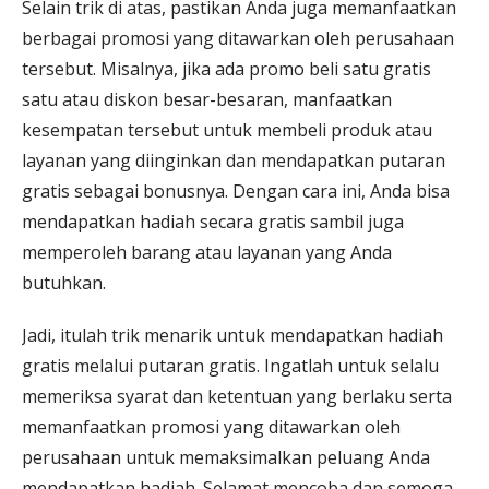
Selain trik di atas, pastikan Anda juga memanfaatkan
berbagai promosi yang ditawarkan oleh perusahaan
tersebut. Misalnya, jika ada promo beli satu gratis
satu atau diskon besar-besaran, manfaatkan
kesempatan tersebut untuk membeli produk atau
layanan yang diinginkan dan mendapatkan putaran
gratis sebagai bonusnya. Dengan cara ini, Anda bisa
mendapatkan hadiah secara gratis sambil juga
memperoleh barang atau layanan yang Anda
butuhkan.
Jadi, itulah trik menarik untuk mendapatkan hadiah
gratis melalui putaran gratis. Ingatlah untuk selalu
memeriksa syarat dan ketentuan yang berlaku serta
memanfaatkan promosi yang ditawarkan oleh
perusahaan untuk memaksimalkan peluang Anda
mendapatkan hadiah. Selamat mencoba dan semoga