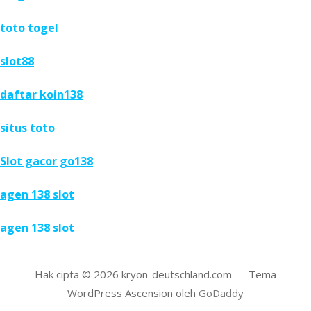
toto togel
slot88
daftar koin138
situs toto
Slot gacor go138
agen 138 slot
agen 138 slot
Hak cipta © 2026 kryon-deutschland.com — Tema
WordPress Ascension oleh
GoDaddy