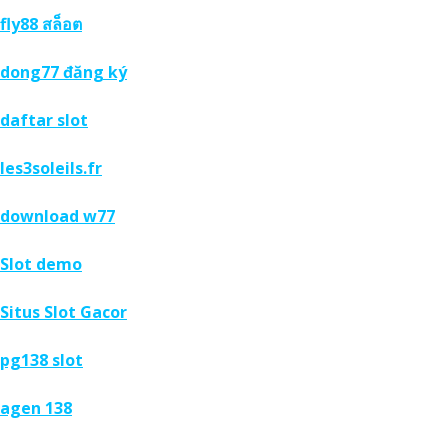
fly88 สล็อต
dong77 đăng ký
daftar slot
les3soleils.fr
download w77
Slot demo
Situs Slot Gacor
pg138 slot
agen 138