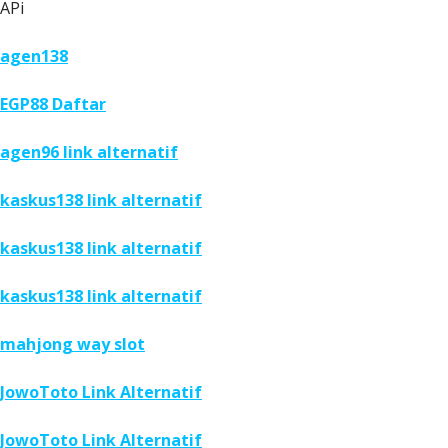
APi
agen138
EGP88 Daftar
agen96 link alternatif
kaskus138 link alternatif
kaskus138 link alternatif
kaskus138 link alternatif
mahjong way slot
JowoToto Link Alternatif
JowoToto Link Alternatif