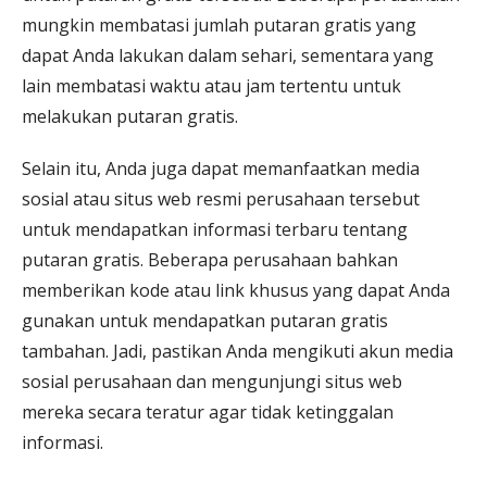
mungkin membatasi jumlah putaran gratis yang
dapat Anda lakukan dalam sehari, sementara yang
lain membatasi waktu atau jam tertentu untuk
melakukan putaran gratis.
Selain itu, Anda juga dapat memanfaatkan media
sosial atau situs web resmi perusahaan tersebut
untuk mendapatkan informasi terbaru tentang
putaran gratis. Beberapa perusahaan bahkan
memberikan kode atau link khusus yang dapat Anda
gunakan untuk mendapatkan putaran gratis
tambahan. Jadi, pastikan Anda mengikuti akun media
sosial perusahaan dan mengunjungi situs web
mereka secara teratur agar tidak ketinggalan
informasi.