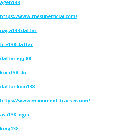
agen138
https://www.thesuperficial.com/
naga138 daftar
fire138 daftar
daftar egp88
koin138 slot
daftar koin138
https://www.monument-tracker.com/
asu138 login
king138