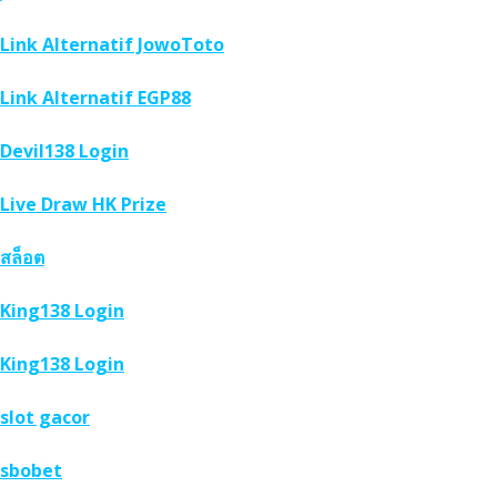
Link Alternatif JowoToto
Link Alternatif EGP88
Devil138 Login
Live Draw HK Prize
สล็อต
King138 Login
King138 Login
slot gacor
sbobet