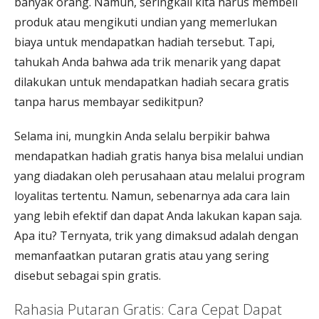
banyak orang. Namun, seringkali kita harus membeli
produk atau mengikuti undian yang memerlukan
biaya untuk mendapatkan hadiah tersebut. Tapi,
tahukah Anda bahwa ada trik menarik yang dapat
dilakukan untuk mendapatkan hadiah secara gratis
tanpa harus membayar sedikitpun?
Selama ini, mungkin Anda selalu berpikir bahwa
mendapatkan hadiah gratis hanya bisa melalui undian
yang diadakan oleh perusahaan atau melalui program
loyalitas tertentu. Namun, sebenarnya ada cara lain
yang lebih efektif dan dapat Anda lakukan kapan saja.
Apa itu? Ternyata, trik yang dimaksud adalah dengan
memanfaatkan putaran gratis atau yang sering
disebut sebagai spin gratis.
Rahasia Putaran Gratis: Cara Cepat Dapat