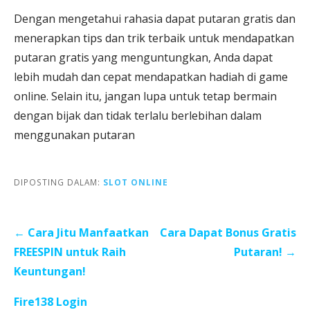
Dengan mengetahui rahasia dapat putaran gratis dan
menerapkan tips dan trik terbaik untuk mendapatkan
putaran gratis yang menguntungkan, Anda dapat
lebih mudah dan cepat mendapatkan hadiah di game
online. Selain itu, jangan lupa untuk tetap bermain
dengan bijak dan tidak terlalu berlebihan dalam
menggunakan putaran
DIPOSTING DALAM:
SLOT ONLINE
N
← Cara Jitu Manfaatkan
Cara Dapat Bonus Gratis
a
FREESPIN untuk Raih
Putaran! →
v
Keuntungan!
i
Fire138 Login
g