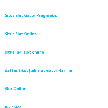
a
s
Situs Slot Gacor Pragmatic
i
p
o
Situs Slot Online
s
situs judi slot online
daftar Situs Judi Slot Gacor Hari Ini
Slot Online
W77 Slot