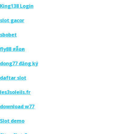
King138 Login
slot gacor
sbobet
fly88 สล็อต
dong77 đăng ký
daftar slot
les3soleils.fr
download w77
Slot demo