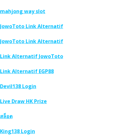
mahjong way slot
JowoToto Link Alternatif
JowoToto Link Alternatif
Link Alternatif JowoToto
Link Alternatif EGP88
Devil138 Login
Live Draw HK Prize
สล็อต
King138 Login