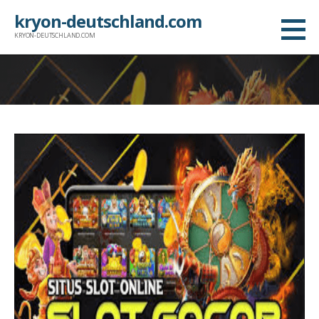
L
kryon-deutschland.com
a
KRYON-DEUTSCHLAND.COM
n
g
s
u
n
g
k
e
k
o
n
t
e
n