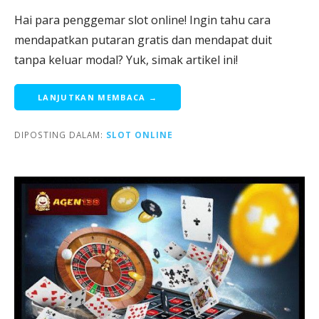
Hai para penggemar slot online! Ingin tahu cara
mendapatkan putaran gratis dan mendapat duit
tanpa keluar modal? Yuk, simak artikel ini!
LANJUTKAN MEMBACA →
DIPOSTING DALAM:
SLOT ONLINE