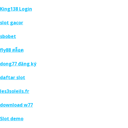
King138 Login
slot gacor
sbobet
fly88 สล็อต
dong77 đăng ký
daftar slot
les3soleils.fr
download w77
Slot demo