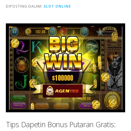
DIPOSTING DALAM:
SLOT ONLINE
Tips Dapetin Bonus Putaran Gratis: