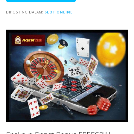
DIPOSTING DALAM:
SLOT ONLINE