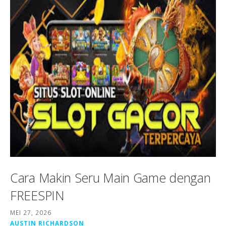
Cara Makin Seru Main Game dengan
FREESPIN
MEI 27, 2026
AUSTIN RICHARDSON