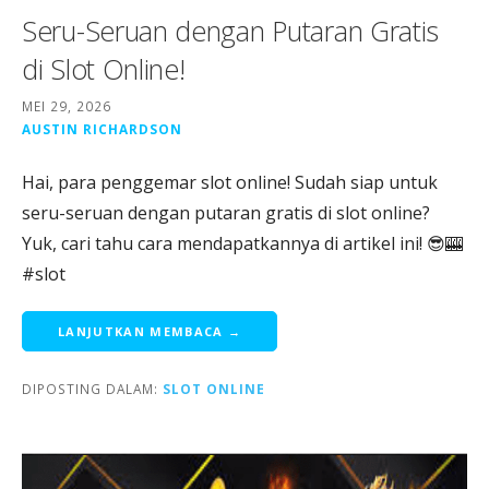
Seru-Seruan dengan Putaran Gratis
di Slot Online!
MEI 29, 2026
AUSTIN RICHARDSON
Hai, para penggemar slot online! Sudah siap untuk
seru-seruan dengan putaran gratis di slot online?
Yuk, cari tahu cara mendapatkannya di artikel ini! 😎🎰
#slot
LANJUTKAN MEMBACA →
DIPOSTING DALAM:
SLOT ONLINE