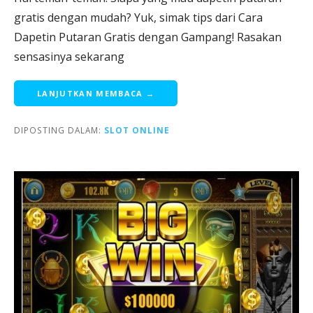
gratis dengan mudah? Yuk, simak tips dari Cara
Dapetin Putaran Gratis dengan Gampang! Rasakan
sensasinya sekarang
LANJUTKAN MEMBACA →
DIPOSTING DALAM:
SLOT ONLINE