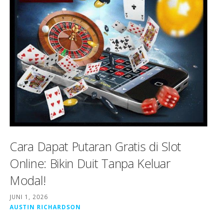
Cara Dapat Putaran Gratis di Slot
Online: Bikin Duit Tanpa Keluar
Modal!
JUNI 1, 2026
AUSTIN RICHARDSON