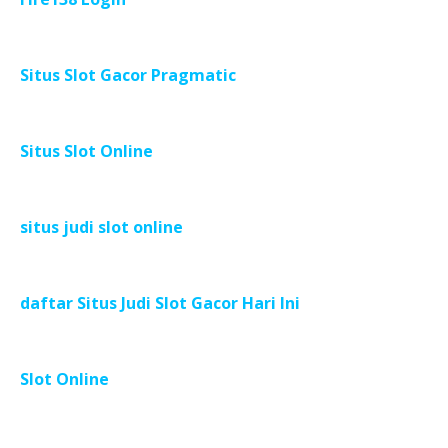
v
i
g
Situs Slot Gacor Pragmatic
a
s
i
Situs Slot Online
P
o
situs judi slot online
s
daftar Situs Judi Slot Gacor Hari Ini
Slot Online