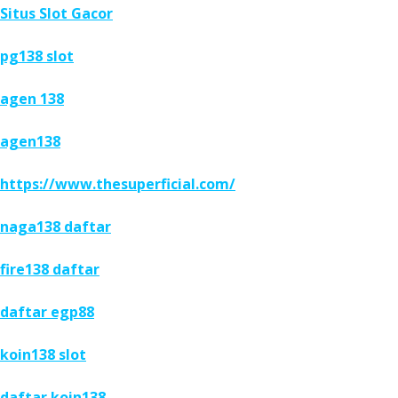
Situs Slot Gacor
pg138 slot
agen 138
agen138
https://www.thesuperficial.com/
naga138 daftar
fire138 daftar
daftar egp88
koin138 slot
daftar koin138