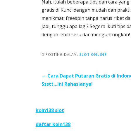
Nah, itulah beberapa tips dan cara yan
gratis di Kunci dengan mudah dan praktis
menikmati freespin tanpa harus ribet d
Jadi, tunggu apa lagi? Segera ikuti tips 
dengan lebih seru dan menguntungkan!
DIPOSTING DALAM:
SLOT ONLINE
Navigasi
← Cara Dapat Putaran Gratis di Indone
Ssstt…Ini Rahasianya!
pos
koin138 slot
daftar koin138