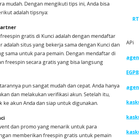
a mudah. Dengan mengikuti tips ini, Anda bisa
rikut adalah tipsnya:
RT
Partner
freespin gratis di Kunci adalah dengan mendaftar
APi
ner adalah situs yang bekerja sama dengan Kunci dan
g sama untuk para pemain. Dengan mendaftar di
agen
n freespin secara gratis yang bisa langsung
EGP8
ftarannya pun sangat mudah dan cepat. Anda hanya
agen9
kan dan melakukan verifikasi akun. Setelah itu,
kasku
k ke akun Anda dan siap untuk digunakan.
kasku
ci
event dan promo yang menarik untuk para
kasku
engan memberikan freespin gratis untuk pemain