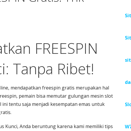
Si
Si
atkan FREESPIN
si
i: Tanpa Ribet!
da
line, mendapatkan freespin gratis merupakan hal
reespin, pemain bisa memutar gulungan mesin slot
 ini tentu saja menjadi kesempatan emas untuk
Sl
atis.
us Kunci, Anda beruntung karena kami memiliki tips
W7