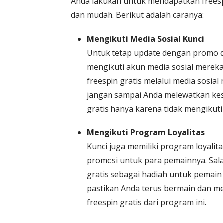
Anda lakukan untuk mendapatkan freespin
dan mudah. Berikut adalah caranya:
Mengikuti Media Sosial Kunci
Untuk tetap update dengan promo da
mengikuti akun media sosial mereka
freespin gratis melalui media sosial
jangan sampai Anda melewatkan ke
gratis hanya karena tidak mengikuti
Mengikuti Program Loyalitas
Kunci juga memiliki program loyal
promosi untuk para pemainnya. Sal
gratis sebagai hadiah untuk pemain 
pastikan Anda terus bermain dan m
freespin gratis dari program ini.