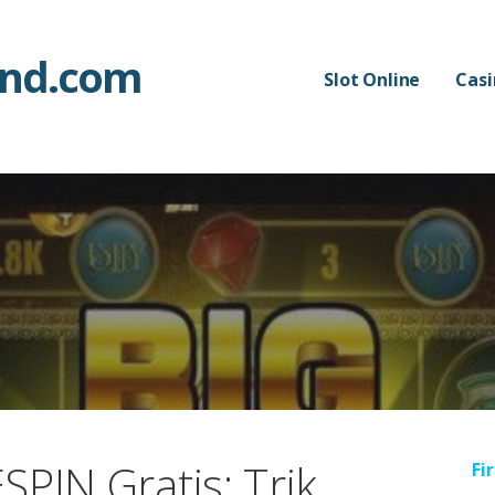
and.com
Slot Online
Casi
PIN Gratis: Trik
Fi