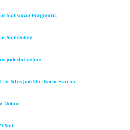
tus Slot Gacor Pragmatic
tus Slot Online
tus judi slot online
ftar Situs Judi Slot Gacor Hari Ini
ot Online
7 Slot