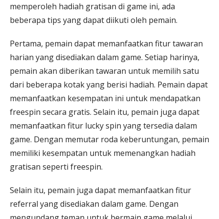
memperoleh hadiah gratisan di game ini, ada
beberapa tips yang dapat diikuti oleh pemain.
Pertama, pemain dapat memanfaatkan fitur tawaran
harian yang disediakan dalam game. Setiap harinya,
pemain akan diberikan tawaran untuk memilih satu
dari beberapa kotak yang berisi hadiah. Pemain dapat
memanfaatkan kesempatan ini untuk mendapatkan
freespin secara gratis. Selain itu, pemain juga dapat
memanfaatkan fitur lucky spin yang tersedia dalam
game. Dengan memutar roda keberuntungan, pemain
memiliki kesempatan untuk memenangkan hadiah
gratisan seperti freespin.
Selain itu, pemain juga dapat memanfaatkan fitur
referral yang disediakan dalam game. Dengan
mengundang teman untuk bermain game melalui