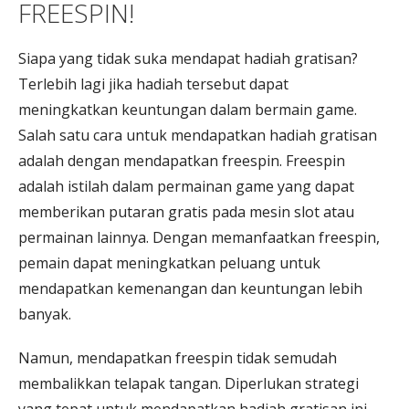
FREESPIN!
Siapa yang tidak suka mendapat hadiah gratisan?
Terlebih lagi jika hadiah tersebut dapat
meningkatkan keuntungan dalam bermain game.
Salah satu cara untuk mendapatkan hadiah gratisan
adalah dengan mendapatkan freespin. Freespin
adalah istilah dalam permainan game yang dapat
memberikan putaran gratis pada mesin slot atau
permainan lainnya. Dengan memanfaatkan freespin,
pemain dapat meningkatkan peluang untuk
mendapatkan kemenangan dan keuntungan lebih
banyak.
Namun, mendapatkan freespin tidak semudah
membalikkan telapak tangan. Diperlukan strategi
yang tepat untuk mendapatkan hadiah gratisan ini.