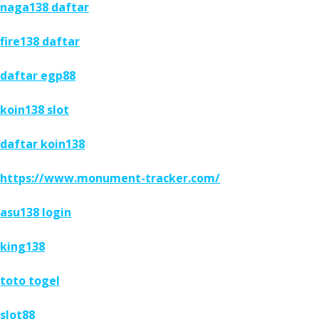
naga138 daftar
fire138 daftar
daftar egp88
koin138 slot
daftar koin138
https://www.monument-tracker.com/
asu138 login
king138
toto togel
slot88