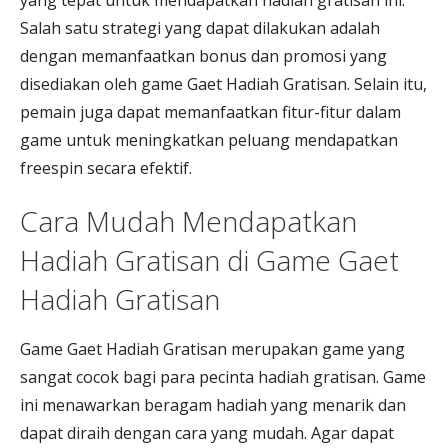
Salah satu strategi yang dapat dilakukan adalah
dengan memanfaatkan bonus dan promosi yang
disediakan oleh game Gaet Hadiah Gratisan. Selain itu,
pemain juga dapat memanfaatkan fitur-fitur dalam
game untuk meningkatkan peluang mendapatkan
freespin secara efektif.
Cara Mudah Mendapatkan
Hadiah Gratisan di Game Gaet
Hadiah Gratisan
Game Gaet Hadiah Gratisan merupakan game yang
sangat cocok bagi para pecinta hadiah gratisan. Game
ini menawarkan beragam hadiah yang menarik dan
dapat diraih dengan cara yang mudah. Agar dapat