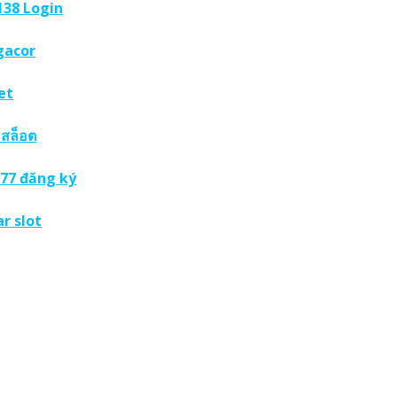
138 Login
gacor
et
 สล็อต
77 đăng ký
r slot