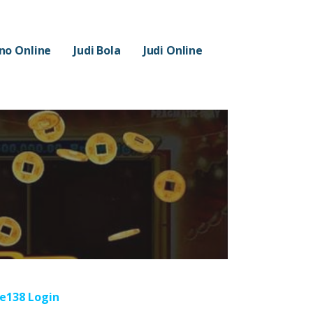
no Online
Judi Bola
Judi Online
re138 Login