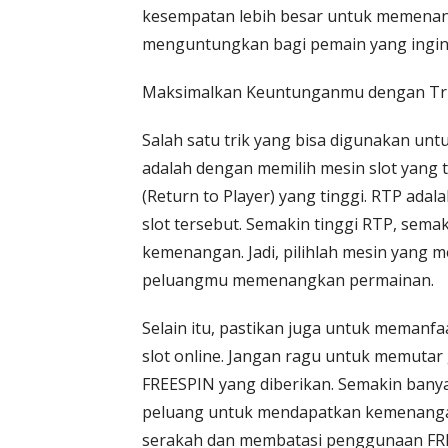
kesempatan lebih besar untuk memenang
menguntungkan bagi pemain yang ingin
Maksimalkan Keuntunganmu dengan Trik 
Salah satu trik yang bisa digunakan 
adalah dengan memilih mesin slot yang te
(Return to Player) yang tinggi. RTP ada
slot tersebut. Semakin tinggi RTP, se
kemenangan. Jadi, pilihlah mesin yang 
peluangmu memenangkan permainan.
Selain itu, pastikan juga untuk memanf
slot online. Jangan ragu untuk memuta
FREESPIN yang diberikan. Semakin banya
peluang untuk mendapatkan kemenangan.
serakah dan membatasi penggunaan FRE