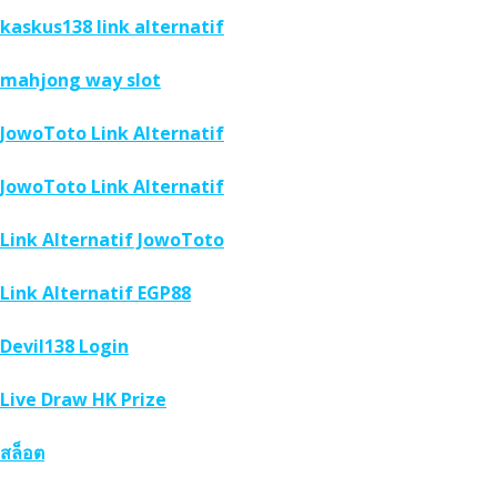
kaskus138 link alternatif
mahjong way slot
JowoToto Link Alternatif
JowoToto Link Alternatif
Link Alternatif JowoToto
Link Alternatif EGP88
Devil138 Login
Live Draw HK Prize
สล็อต