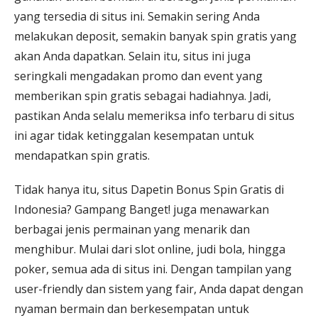
yang tersedia di situs ini. Semakin sering Anda
melakukan deposit, semakin banyak spin gratis yang
akan Anda dapatkan. Selain itu, situs ini juga
seringkali mengadakan promo dan event yang
memberikan spin gratis sebagai hadiahnya. Jadi,
pastikan Anda selalu memeriksa info terbaru di situs
ini agar tidak ketinggalan kesempatan untuk
mendapatkan spin gratis.
Tidak hanya itu, situs Dapetin Bonus Spin Gratis di
Indonesia? Gampang Banget! juga menawarkan
berbagai jenis permainan yang menarik dan
menghibur. Mulai dari slot online, judi bola, hingga
poker, semua ada di situs ini. Dengan tampilan yang
user-friendly dan sistem yang fair, Anda dapat dengan
nyaman bermain dan berkesempatan untuk