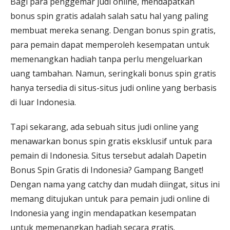
Bagi para penggemar judi online, mendapatkan
bonus spin gratis adalah salah satu hal yang paling
membuat mereka senang. Dengan bonus spin gratis,
para pemain dapat memperoleh kesempatan untuk
memenangkan hadiah tanpa perlu mengeluarkan
uang tambahan. Namun, seringkali bonus spin gratis
hanya tersedia di situs-situs judi online yang berbasis
di luar Indonesia.
Tapi sekarang, ada sebuah situs judi online yang
menawarkan bonus spin gratis eksklusif untuk para
pemain di Indonesia. Situs tersebut adalah Dapetin
Bonus Spin Gratis di Indonesia? Gampang Banget!
Dengan nama yang catchy dan mudah diingat, situs ini
memang ditujukan untuk para pemain judi online di
Indonesia yang ingin mendapatkan kesempatan
untuk memenangkan hadiah secara gratis.