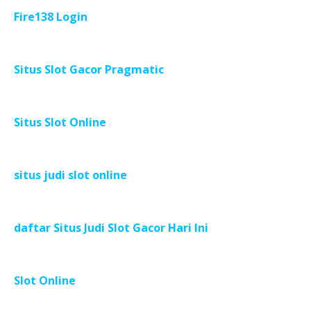
i
Fire138 Login
g
a
s
Situs Slot Gacor Pragmatic
i
p
o
Situs Slot Online
s
situs judi slot online
daftar Situs Judi Slot Gacor Hari Ini
Slot Online