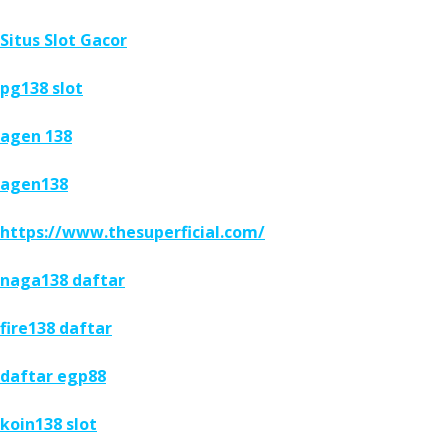
Situs Slot Gacor
pg138 slot
agen 138
agen138
https://www.thesuperficial.com/
naga138 daftar
fire138 daftar
daftar egp88
koin138 slot