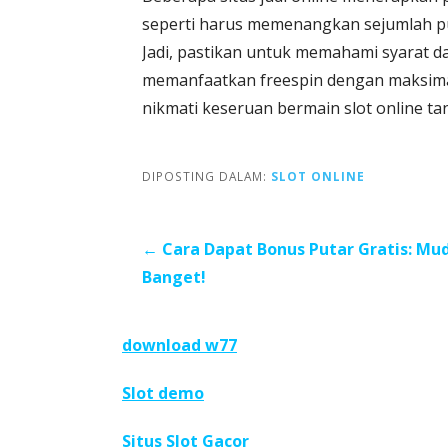
seperti harus memenangkan sejumlah p
Jadi, pastikan untuk memahami syarat d
memanfaatkan freespin dengan maksimal.
nikmati keseruan bermain slot online t
DIPOSTING DALAM:
SLOT ONLINE
Navigasi
← Cara Dapat Bonus Putar Gratis: Mu
Banget!
pos
download w77
Slot demo
Situs Slot Gacor