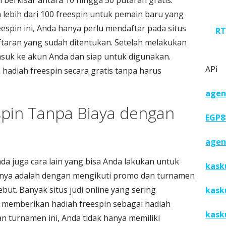
 berkisar antara 10 hingga 50 putaran gratis.
lebih dari 100 freespin untuk pemain baru yang
spin ini, Anda hanya perlu mendaftar pada situs
RT
taran yang sudah ditentukan. Setelah melakukan
suk ke akun Anda dan siap untuk digunakan.
APi
hadiah freespin secara gratis tanpa harus
agen
spin Tanpa Biaya dengan
EGP8
agen9
 ada juga cara lain yang bisa Anda lakukan untuk
kasku
tunya adalah dengan mengikuti promo dan turnamen
ebut. Banyak situs judi online yang sering
kasku
emberikan hadiah freespin sebagai hadiah
kasku
 turnamen ini, Anda tidak hanya memiliki