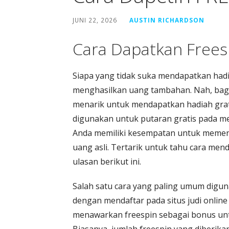
JUNI 22, 2026
AUSTIN RICHARDSON
Cara Dapatkan Frees
Siapa yang tidak suka mendapatkan hadia
menghasilkan uang tambahan. Nah, bagi 
menarik untuk mendapatkan hadiah gratis
digunakan untuk putaran gratis pada me
Anda memiliki kesempatan untuk meme
uang asli. Tertarik untuk tahu cara me
ulasan berikut ini.
Salah satu cara yang paling umum digun
dengan mendaftar pada situs judi online 
menawarkan freespin sebagai bonus unt