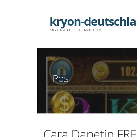
Langsung
ke
kryon-deutschl
konten
KRYON-DEUTSCHLAND.COM
Pos
Cara Dapetin FRE