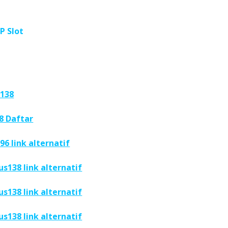
P Slot
138
8 Daftar
6 link alternatif
s138 link alternatif
s138 link alternatif
s138 link alternatif