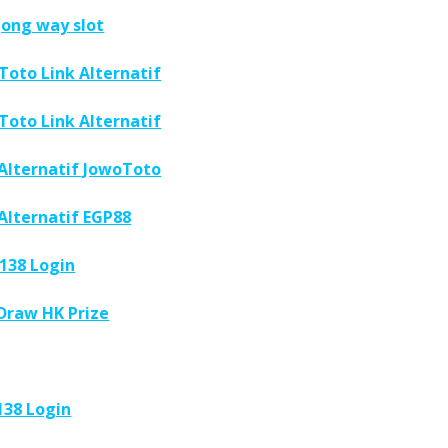
ong way slot
Toto Link Alternatif
Toto Link Alternatif
 Alternatif JowoToto
 Alternatif EGP88
l138 Login
 Draw HK Prize
138 Login