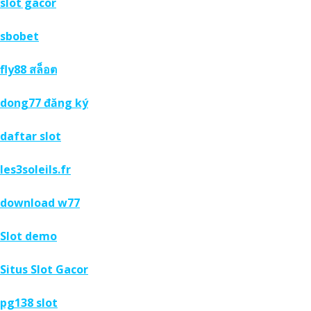
slot gacor
sbobet
fly88 สล็อต
dong77 đăng ký
daftar slot
les3soleils.fr
download w77
Slot demo
Situs Slot Gacor
pg138 slot