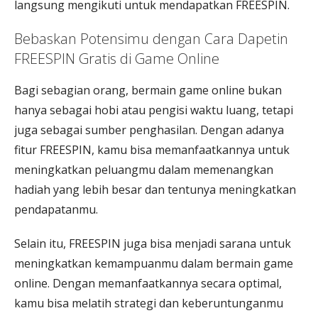
langsung mengikuti untuk mendapatkan FREESPIN.
Bebaskan Potensimu dengan Cara Dapetin
FREESPIN Gratis di Game Online
Bagi sebagian orang, bermain game online bukan
hanya sebagai hobi atau pengisi waktu luang, tetapi
juga sebagai sumber penghasilan. Dengan adanya
fitur FREESPIN, kamu bisa memanfaatkannya untuk
meningkatkan peluangmu dalam memenangkan
hadiah yang lebih besar dan tentunya meningkatkan
pendapatanmu.
Selain itu, FREESPIN juga bisa menjadi sarana untuk
meningkatkan kemampuanmu dalam bermain game
online. Dengan memanfaatkannya secara optimal,
kamu bisa melatih strategi dan keberuntunganmu