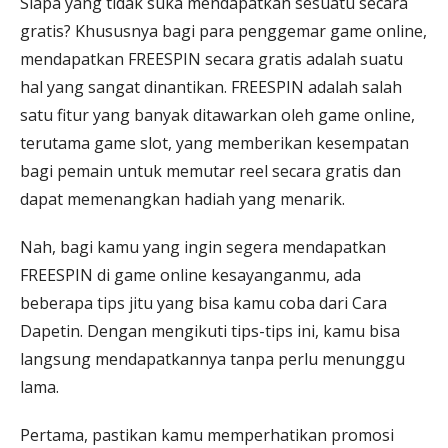
Siapa yang tidak suka mendapatkan sesuatu secara
gratis? Khususnya bagi para penggemar game online,
mendapatkan FREESPIN secara gratis adalah suatu
hal yang sangat dinantikan. FREESPIN adalah salah
satu fitur yang banyak ditawarkan oleh game online,
terutama game slot, yang memberikan kesempatan
bagi pemain untuk memutar reel secara gratis dan
dapat memenangkan hadiah yang menarik.
Nah, bagi kamu yang ingin segera mendapatkan
FREESPIN di game online kesayanganmu, ada
beberapa tips jitu yang bisa kamu coba dari Cara
Dapetin. Dengan mengikuti tips-tips ini, kamu bisa
langsung mendapatkannya tanpa perlu menunggu
lama.
Pertama, pastikan kamu memperhatikan promosi