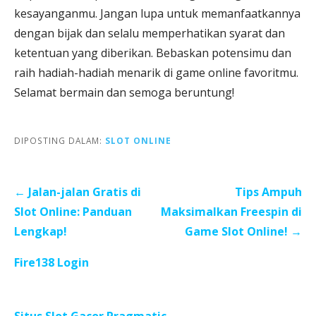
kesayanganmu. Jangan lupa untuk memanfaatkannya
dengan bijak dan selalu memperhatikan syarat dan
ketentuan yang diberikan. Bebaskan potensimu dan
raih hadiah-hadiah menarik di game online favoritmu.
Selamat bermain dan semoga beruntung!
DIPOSTING DALAM:
SLOT ONLINE
N
← Jalan-jalan Gratis di
Tips Ampuh
a
Slot Online: Panduan
Maksimalkan Freespin di
v
Lengkap!
Game Slot Online! →
i
Fire138 Login
g
a
s
Situs Slot Gacor Pragmatic