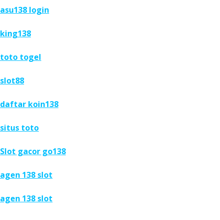
asu138 login
king138
toto togel
slot88
daftar koin138
situs toto
Slot gacor go138
agen 138 slot
agen 138 slot