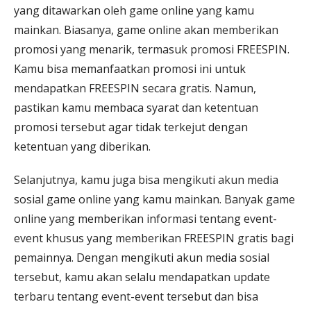
yang ditawarkan oleh game online yang kamu
mainkan. Biasanya, game online akan memberikan
promosi yang menarik, termasuk promosi FREESPIN.
Kamu bisa memanfaatkan promosi ini untuk
mendapatkan FREESPIN secara gratis. Namun,
pastikan kamu membaca syarat dan ketentuan
promosi tersebut agar tidak terkejut dengan
ketentuan yang diberikan.
Selanjutnya, kamu juga bisa mengikuti akun media
sosial game online yang kamu mainkan. Banyak game
online yang memberikan informasi tentang event-
event khusus yang memberikan FREESPIN gratis bagi
pemainnya. Dengan mengikuti akun media sosial
tersebut, kamu akan selalu mendapatkan update
terbaru tentang event-event tersebut dan bisa