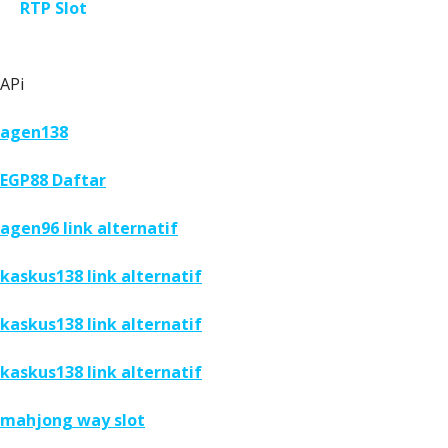
RTP Slot
APi
agen138
EGP88 Daftar
agen96 link alternatif
kaskus138 link alternatif
kaskus138 link alternatif
kaskus138 link alternatif
mahjong way slot