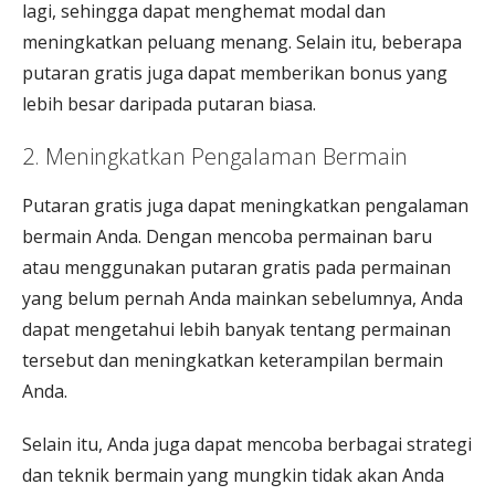
lagi, sehingga dapat menghemat modal dan
meningkatkan peluang menang. Selain itu, beberapa
putaran gratis juga dapat memberikan bonus yang
lebih besar daripada putaran biasa.
2. Meningkatkan Pengalaman Bermain
Putaran gratis juga dapat meningkatkan pengalaman
bermain Anda. Dengan mencoba permainan baru
atau menggunakan putaran gratis pada permainan
yang belum pernah Anda mainkan sebelumnya, Anda
dapat mengetahui lebih banyak tentang permainan
tersebut dan meningkatkan keterampilan bermain
Anda.
Selain itu, Anda juga dapat mencoba berbagai strategi
dan teknik bermain yang mungkin tidak akan Anda