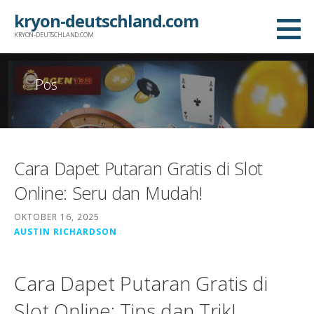
L
kryon-deutschland.com
a
KRYON-DEUTSCHLAND.COM
n
g
Pos
s
u
n
g
Cara Dapet Putaran Gratis di Slot
k
e
Online: Seru dan Mudah!
k
OKTOBER 16, 2025
o
AUSTIN RICHARDSON
n
t
Cara Dapet Putaran Gratis di
e
n
Slot Online: Tips dan Trik!