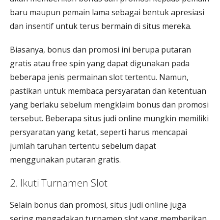
baru maupun pemain lama sebagai bentuk apresiasi
dan insentif untuk terus bermain di situs mereka.
Biasanya, bonus dan promosi ini berupa putaran
gratis atau free spin yang dapat digunakan pada
beberapa jenis permainan slot tertentu. Namun,
pastikan untuk membaca persyaratan dan ketentuan
yang berlaku sebelum mengklaim bonus dan promosi
tersebut. Beberapa situs judi online mungkin memiliki
persyaratan yang ketat, seperti harus mencapai
jumlah taruhan tertentu sebelum dapat
menggunakan putaran gratis.
2. Ikuti Turnamen Slot
Selain bonus dan promosi, situs judi online juga
sering mengadakan turnamen slot yang memberikan