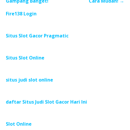
v
Gampang Banget!
Cara Mudah! →
i
Fire138 Login
g
a
s
Situs Slot Gacor Pragmatic
i
p
o
Situs Slot Online
s
situs judi slot online
daftar Situs Judi Slot Gacor Hari Ini
Slot Online