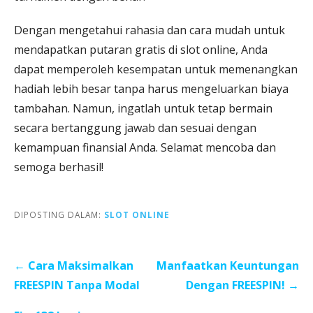
Dengan mengetahui rahasia dan cara mudah untuk
mendapatkan putaran gratis di slot online, Anda
dapat memperoleh kesempatan untuk memenangkan
hadiah lebih besar tanpa harus mengeluarkan biaya
tambahan. Namun, ingatlah untuk tetap bermain
secara bertanggung jawab dan sesuai dengan
kemampuan finansial Anda. Selamat mencoba dan
semoga berhasil!
DIPOSTING DALAM:
SLOT ONLINE
N
← Cara Maksimalkan
Manfaatkan Keuntungan
a
FREESPIN Tanpa Modal
Dengan FREESPIN! →
v