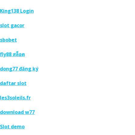
King138 Login
slot gacor
sbobet
fly88 สล็อต
dong77 đăng ký
daftar slot
les3soleils.fr
download w77
Slot demo