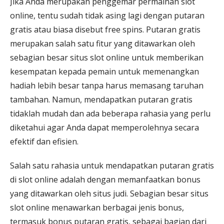
Jika Anda merupakan penggemar permainan slot
online, tentu sudah tidak asing lagi dengan putaran
gratis atau biasa disebut free spins. Putaran gratis
merupakan salah satu fitur yang ditawarkan oleh
sebagian besar situs slot online untuk memberikan
kesempatan kepada pemain untuk memenangkan
hadiah lebih besar tanpa harus memasang taruhan
tambahan. Namun, mendapatkan putaran gratis
tidaklah mudah dan ada beberapa rahasia yang perlu
diketahui agar Anda dapat memperolehnya secara
efektif dan efisien.
Salah satu rahasia untuk mendapatkan putaran gratis
di slot online adalah dengan memanfaatkan bonus
yang ditawarkan oleh situs judi. Sebagian besar situs
slot online menawarkan berbagai jenis bonus,
termasuk bonus putaran gratis, sebagai bagian dari