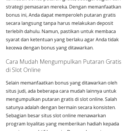
strategi pemasaran mereka. Dengan memanfaatkan
bonus ini, Anda dapat memperoleh putaran gratis
secara langsung tanpa harus melakukan deposit
terlebih dahulu. Namun, pastikan untuk membaca
syarat dan ketentuan yang berlaku agar Anda tidak
kecewa dengan bonus yang ditawarkan.
Cara Mudah Mengumpulkan Putaran Gratis
di Slot Online
Selain memanfaatkan bonus yang ditawarkan oleh
situs judi, ada beberapa cara mudah lainnya untuk
mengumpulkan putaran gratis di slot online. Salah
satunya adalah dengan bermain secara konsisten.
Sebagian besar situs slot online menawarkan
program loyalitas yang memberikan hadiah kepada