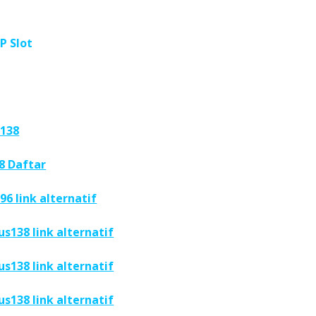
P Slot
138
8 Daftar
6 link alternatif
s138 link alternatif
s138 link alternatif
s138 link alternatif