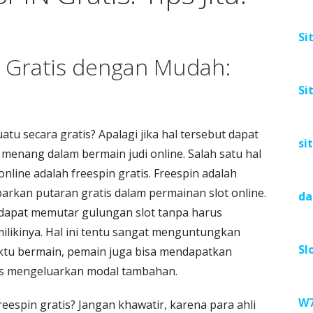
Si
 Gratis dengan Mudah:
Si
tu secara gratis? Apalagi jika hal tersebut dapat
si
enang dalam bermain judi online. Salah satu hal
online adalah freespin gratis. Freespin adalah
rkan putaran gratis dalam permainan slot online.
da
dapat memutar gulungan slot tanpa harus
ilikinya. Hal ini tentu sangat menguntungkan
Sl
ktu bermain, pemain juga bisa mendapatkan
us mengeluarkan modal tambahan.
W7
spin gratis? Jangan khawatir, karena para ahli