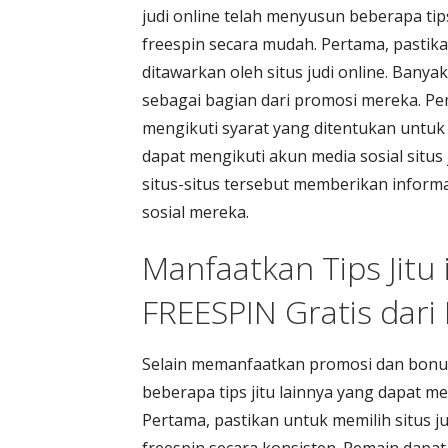
judi online telah menyusun beberapa t
freespin secara mudah. Pertama, pasti
ditawarkan oleh situs judi online. Banya
sebagai bagian dari promosi mereka. P
mengikuti syarat yang ditentukan untuk 
dapat mengikuti akun media sosial situs 
situs-situs tersebut memberikan inform
sosial mereka.
Manfaatkan Tips Jitu
FREESPIN Gratis dari 
Selain memanfaatkan promosi dan bonus 
beberapa tips jitu lainnya yang dapat 
Pertama, pastikan untuk memilih situs j