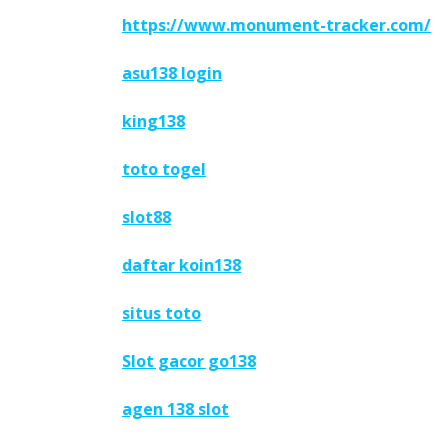
https://www.monument-tracker.com/
asu138 login
king138
toto togel
slot88
daftar koin138
situs toto
Slot gacor go138
agen 138 slot