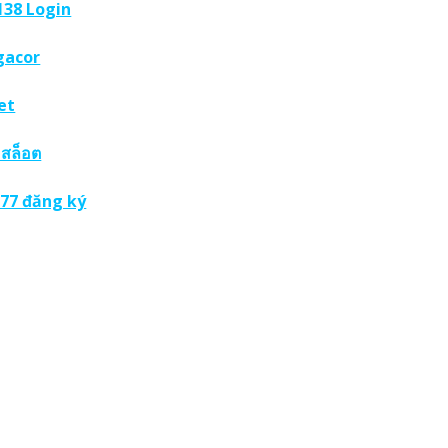
138 Login
gacor
et
 สล็อต
77 đăng ký