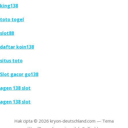
king138
toto togel
slot88
daftar koin138
situs toto
Slot gacor go138
agen 138 slot
agen 138 slot
Hak cipta © 2026 kryon-deutschland.com — Tema