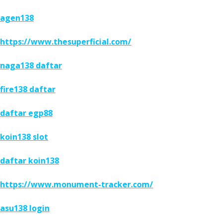
agen138
https://www.thesuperficial.com/
naga138 daftar
fire138 daftar
daftar egp88
koin138 slot
daftar koin138
https://www.monument-tracker.com/
asu138 login