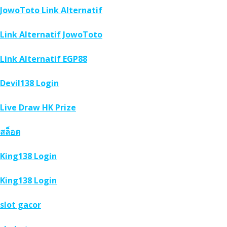
JowoToto Link Alternatif
Link Alternatif JowoToto
Link Alternatif EGP88
Devil138 Login
Live Draw HK Prize
สล็อต
King138 Login
King138 Login
slot gacor