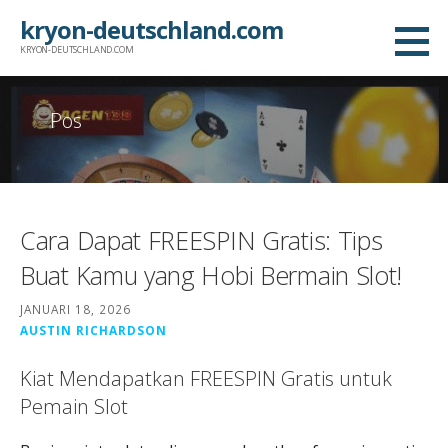
L
kryon-deutschland.com
a
KRYON-DEUTSCHLAND.COM
n
g
Pos
s
u
n
g
Cara Dapat FREESPIN Gratis: Tips
k
e
Buat Kamu yang Hobi Bermain Slot!
k
JANUARI 18, 2026
o
AUSTIN RICHARDSON
n
Kiat Mendapatkan FREESPIN Gratis untuk
t
Pemain Slot
e
n