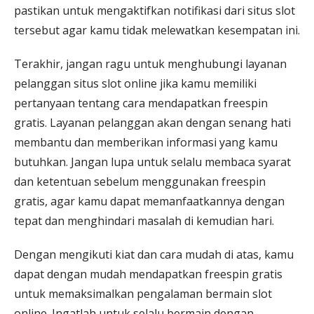
pastikan untuk mengaktifkan notifikasi dari situs slot
tersebut agar kamu tidak melewatkan kesempatan ini.
Terakhir, jangan ragu untuk menghubungi layanan
pelanggan situs slot online jika kamu memiliki
pertanyaan tentang cara mendapatkan freespin
gratis. Layanan pelanggan akan dengan senang hati
membantu dan memberikan informasi yang kamu
butuhkan. Jangan lupa untuk selalu membaca syarat
dan ketentuan sebelum menggunakan freespin
gratis, agar kamu dapat memanfaatkannya dengan
tepat dan menghindari masalah di kemudian hari.
Dengan mengikuti kiat dan cara mudah di atas, kamu
dapat dengan mudah mendapatkan freespin gratis
untuk memaksimalkan pengalaman bermain slot
online. Ingatlah untuk selalu bermain dengan