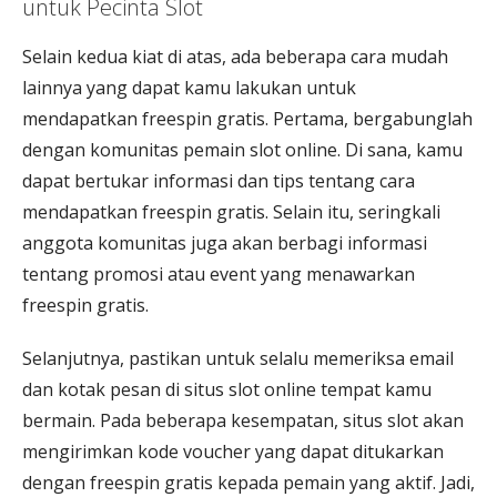
untuk Pecinta Slot
Selain kedua kiat di atas, ada beberapa cara mudah
lainnya yang dapat kamu lakukan untuk
mendapatkan freespin gratis. Pertama, bergabunglah
dengan komunitas pemain slot online. Di sana, kamu
dapat bertukar informasi dan tips tentang cara
mendapatkan freespin gratis. Selain itu, seringkali
anggota komunitas juga akan berbagi informasi
tentang promosi atau event yang menawarkan
freespin gratis.
Selanjutnya, pastikan untuk selalu memeriksa email
dan kotak pesan di situs slot online tempat kamu
bermain. Pada beberapa kesempatan, situs slot akan
mengirimkan kode voucher yang dapat ditukarkan
dengan freespin gratis kepada pemain yang aktif. Jadi,