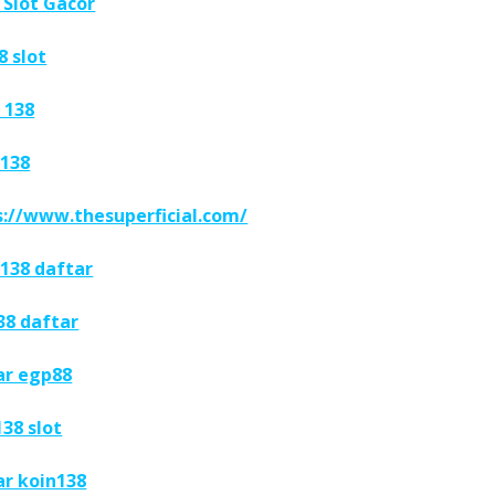
 Slot Gacor
8 slot
 138
138
s://www.thesuperficial.com/
138 daftar
38 daftar
ar egp88
38 slot
ar koin138