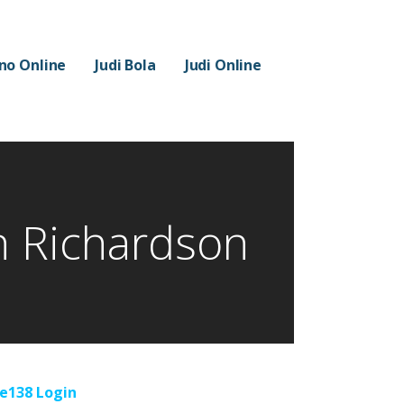
no Online
Judi Bola
Judi Online
in Richardson
re138 Login