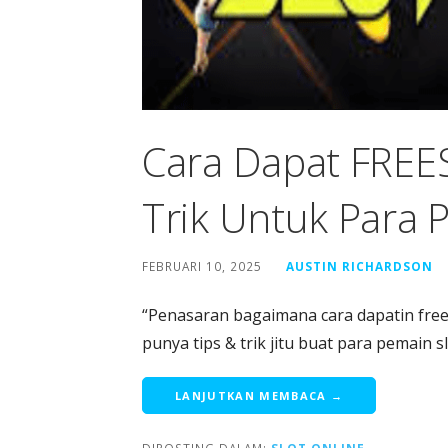
Cara Dapat FREES
Trik Untuk Para 
FEBRUARI 10, 2025
AUSTIN RICHARDSON
“Penasaran bagaimana cara dapatin frees
punya tips & trik jitu buat para pemain sl
LANJUTKAN MEMBACA →
DIPOSTING DALAM:
SLOT ONLINE