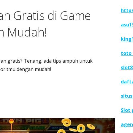
an Gratis di Game
http
asu1
n Mudah!
king
toto
an gratis? Tenang, ada tips ampuh untuk
slot
voritmu dengan mudah!
daft
situs
Slot
agen