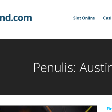
and.com
Slot Online
Casi
Penulis: Aust
Fi