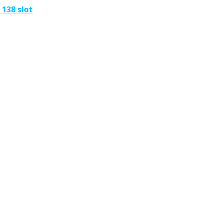
 138 slot