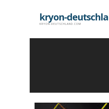
Langsung
ke
kryon-deutschl
konten
KRYON-DEUTSCHLAND.COM